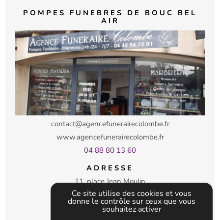
POMPES FUNEBRES DE BOUC BEL
AIR
contact@agencefunerairecolombe.fr
www.agencefunerairecolombe.fr
04 88 80 13 60
ADRESSE
11, place Jean Moulin
13320 BOUC BEL AIR
Ce site utilise des cookies et vous
donne le contrôle sur ceux que vous
souhaitez activer
Plan d'accès