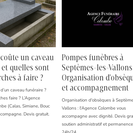
coûte un caveau
Pompes funèbres à
 et quelles sont
Septèmes-les-Vallons 
ches à faire ?
Organisation d'obsèq
et accompagnement
x d’un caveau funéraire ?
hes faire ? L’Agence
Organisation d'obsèques à Septème
mbe (Calas, Simiane, Bouc
Vallons : l'Agence Colombe vous
ccompagne. Devis gratuit.
accompagne avec dignité. Devis grat
soutien administratif et permanenc
24h/24.