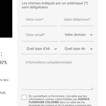
Les champs indiqués par un astérisque (*)
sont obligatoires
Votre nom*
Votre téléphone*
Votre email*
:
ues
Informations complémentaire
s-les-
uit,
En soumettant ce formulaire, j'accepte que les
e
informations saisies soient traitées par
AGENCE
FUNERAIRE COLOMBE
dans le cadre de ma
demande de contact et de la relation commerciale