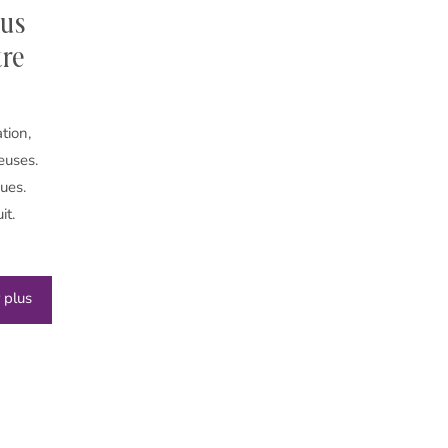
ous
tre
tion,
euses.
ques.
it.
 plus