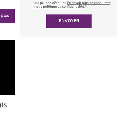
qui peut en découler.
En savoir plus en consultant
notre politique de confidentialité.
*
 plus
nts