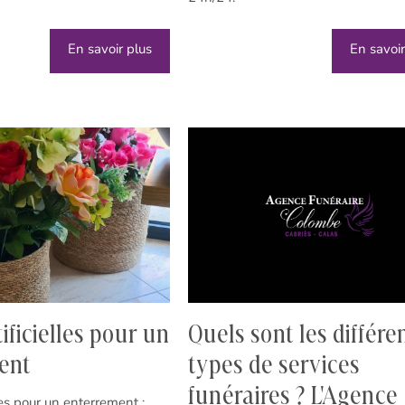
En savoir plus
En savoir
tificielles pour un
Quels sont les différe
ent
types de services
funéraires ? L'Agence
lles pour un enterrement :