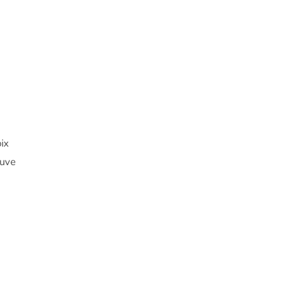
ix
euve