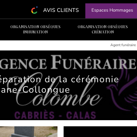
AVIS CLIENTS
Espaces Hommages
ORGANISATION OBSÈQUES
ORGANISATION OBSÈQUES
INHUMATION
CRÉMATION
Agent funéraire
éparation de la cérémonie
iane-Collongue