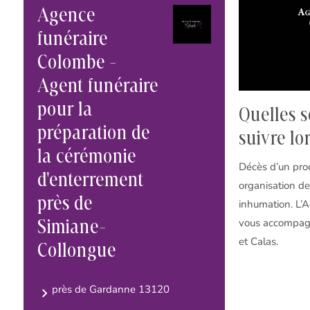
Agence
funéraire
Colombe -
Agent funéraire
pour la
Quelles s
préparation de
suivre lo
la cérémonie
Décès d’un proc
d'enterrement
organisation d
près de
inhumation. L’
Simiane-
vous accompagn
et Calas.
Collongue
près de Gardanne 13120