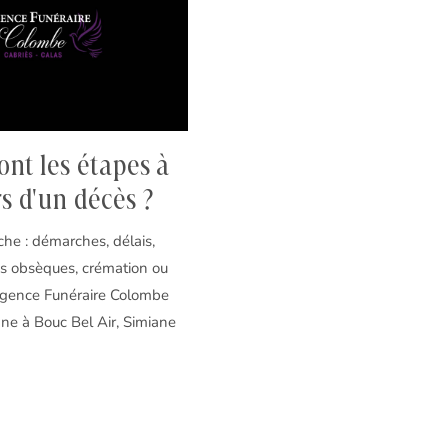
ont les étapes à
rs d'un décès ?
he : démarches, délais,
es obsèques, crémation ou
Agence Funéraire Colombe
e à Bouc Bel Air, Simiane